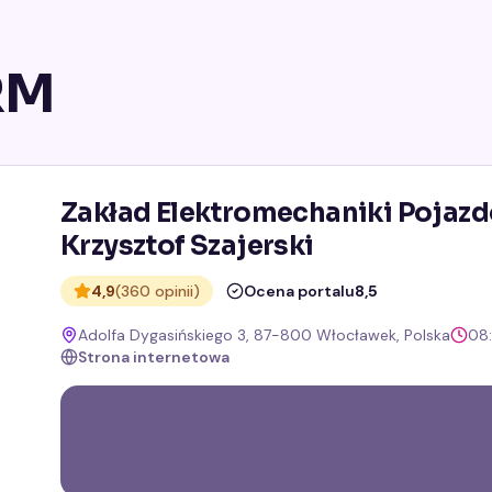
RM
Zakład Elektromechaniki Pojazd
Krzysztof Szajerski
4,9
(360 opinii)
Ocena portalu
8,5
Adolfa Dygasińskiego 3, 87-800 Włocławek, Polska
08
Strona internetowa
Warsztat cieszy się bardzo wysokim uznaniem klien
właściciela oraz sprawne rozwiązywanie problemów
terminowość, przystępne ceny oraz przyjazne podejś