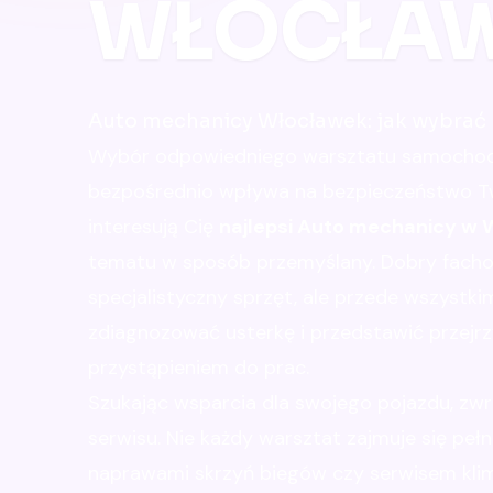
WŁOCŁA
Auto mechanicy Włocławek: jak wybrać 
Wybór odpowiedniego warsztatu samochod
bezpośrednio wpływa na bezpieczeństwo Two
interesują Cię
najlepsi Auto mechanicy w
tematu w sposób przemyślany. Dobry fachow
specjalistyczny sprzęt, ale przede wszystkim 
zdiagnozować usterkę i przedstawić przejr
przystąpieniem do prac.
Szukając wsparcia dla swojego pojazdu, zw
serwisu. Nie każdy warsztat zajmuje się pe
naprawami skrzyń biegów czy serwisem klim