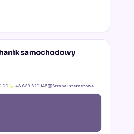
echanik samochodowy
0:00
+48 669 820 145
Strona internetowa
ntów, szczególnie za gotowość do pomocy w
dzinami pracy. Większość opinii podkreśla
 głosy krytyczne dotyczące trafności