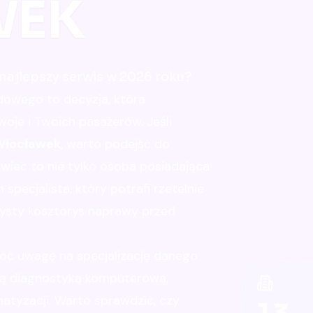
WEK
najlepszy serwis w 2026 roku?
owego to decyzja, która
je i Twoich pasażerów. Jeśli
 Włocławek
, warto podejść do
iec to nie tylko osoba posiadająca
specjalista, który potrafi rzetelnie
zysty kosztorys naprawy przed
róć uwagę na specjalizację danego
łną diagnostyką komputerową,
atyzacji. Warto sprawdzić, czy