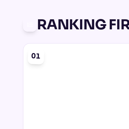
RANKING FI
01
Z