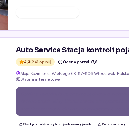
ZOBACZ PROFIL FIRMY
Auto Service Stacja kontroli p
4,3
(241 opinii)
Ocena portalu
7,8
Aleja Kazimierza Wielkiego 6B, 87-806 Włocławek, Polsk
Strona internetowa
Opinie o warsztacie są skrajnie podzielone, wskazu
świadczonych usług. Klienci chwalą elastyczność wł
wielu innych skarży się na brak kompetencji, niepo
Elastyczność w sytuacjach awaryjnych
Poprawna wymi