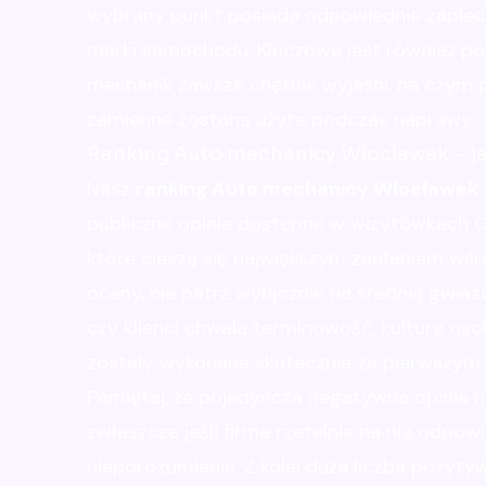
wybrany punkt posiada odpowiednie zaplecz
marki samochodu. Kluczowe jest również pod
mechanik zawsze chętnie wyjaśni, na czym p
zamienne zostaną użyte podczas naprawy.
Ranking Auto mechanicy Włocławek – ja
Nasz
ranking Auto mechanicy Włocławek
publiczne opinie dostępne w wizytówkach Go
które cieszą się największym zaufaniem wśr
oceny, nie patrz wyłącznie na średnią gwiaz
czy klienci chwalą terminowość, kulturę os
zostały wykonane skutecznie za pierwszym
Pamiętaj, że pojedyncza negatywna opinia ni
zwłaszcza jeśli firma rzetelnie na nią odpowi
nieporozumienie. Z kolei duża liczba pozyty