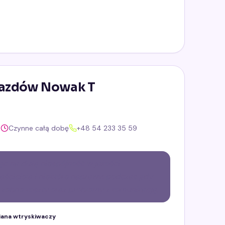
ojazdów Nowak T
a
Czynne całą dobę
+48 54 233 35 59
jąc na dużą niespójność w jakości
aściciela i niektóre naprawy, podczas gdy
trzebne koszty oraz problemy z komunikacją.
ana wtryskiwaczy