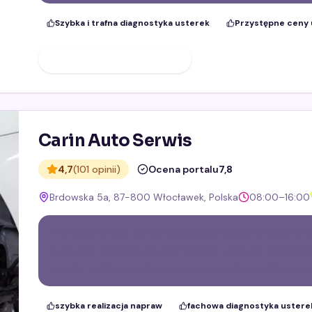
Szybka i trafna diagnostyka usterek
Przystępne ceny 
ZOBACZ PROFIL FIRMY
Carin Auto Serwis
4,7
(101 opinii)
Ocena portalu
7,8
Brdowska 5a, 87-800 Włocławek, Polska
08:00–16:00
Warsztat cieszy się przeważającą liczbą pozytywnych
szybkość napraw oraz fachowość zespołu. Pojawiają
jakości obsługi technicznej oraz przejrzystości rozli
szybka realizacja napraw
fachowa diagnostyka ustere