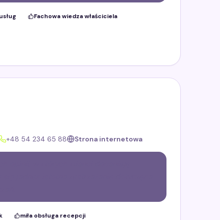
usług
Fachowa wiedza właściciela
+48 54 234 65 88
Strona internetowa
 opinii, w których klienci doceniają
 się jednak istotne zastrzeżenia dotyczące
czeń.
k
miła obsługa recepcji