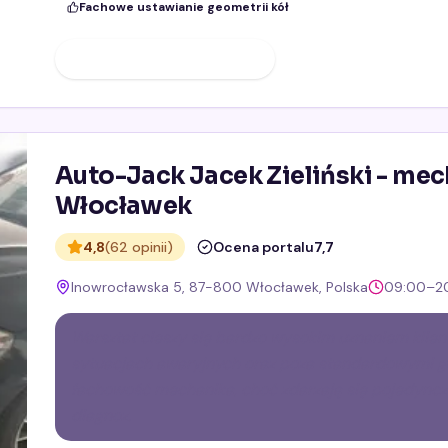
Fachowe ustawianie geometrii kół
ZOBACZ PROFIL FIRMY
Auto-Jack Jacek Zieliński - m
Włocławek
4,8
(62 opinii)
Ocena portalu
7,7
Inowrocławska 5, 87-800 Włocławek, Polska
09:00–2
Warsztat cieszy się bardzo wysokim uznaniem klie
sytuacjach awaryjnych oraz poza standardowymi go
fachowość mechanika, choć zdarzają się pojedyncze
diagnoz.