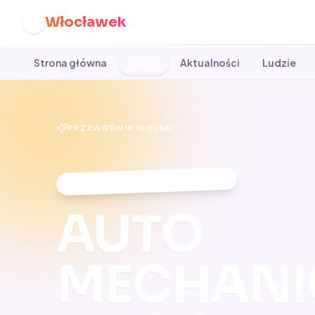
Włocławek
W
Strona główna
Firmy
Aktualności
Ludzie
PRZEWODNIK MIEJSKI
RANKING 2026
·
WŁOCŁAWEK
AUTO
MECHANI