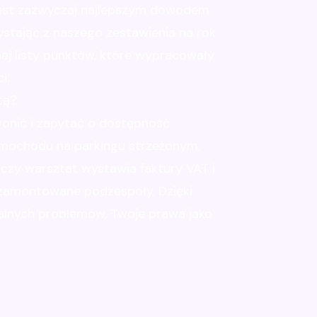
 jest zazwyczaj najlepszym dowodem
ystając z naszego zestawienia na rok
ej listy punktów, które wypracowały
i.
tą?
onić i zapytać o dostępność
mochodu na parkingu strzeżonym.
 czy warsztat wystawia faktury VAT i
 zamontowane podzespoły. Dzięki
alnych problemów, Twoje prawa jako