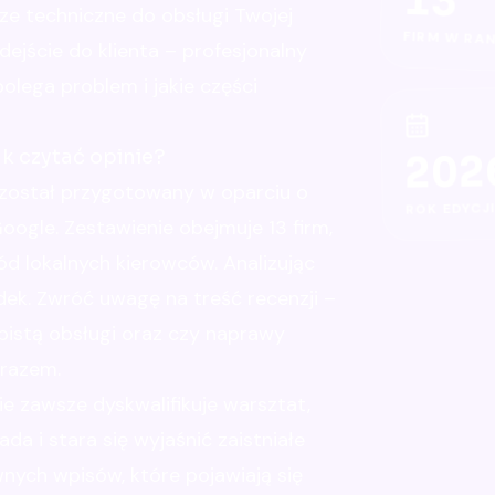
13
e techniczne do obsługi Twojej
FIRM W RA
ejście do klienta – profesjonalny
olega problem i jakie części
k czytać opinie?
202
został przygotowany w oparciu o
ROK EDYCJI
ogle. Zestawienie obejmuje 13 firm,
ód lokalnych kierowców. Analizując
dek. Zwróć uwagę na treść recenzji –
obistą obsługi oraz czy naprawy
 razem.
e zawsze dyskwalifikuje warsztat,
ada i stara się wyjaśnić zaistniałe
wnych wpisów, które pojawiają się