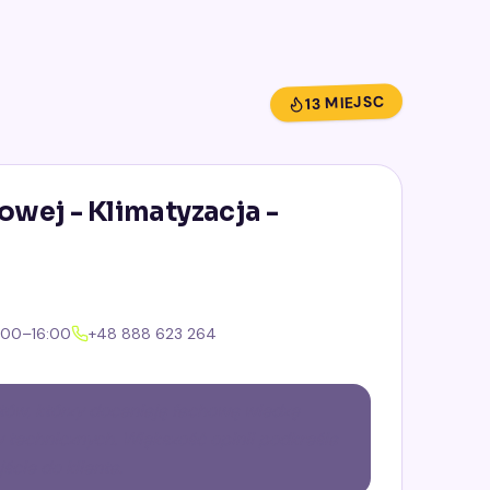
13 MIEJSC
owej - Klimatyzacja -
:00–16:00
+48 888 623 264
tów, którzy doceniają fachową wiedzę
 technicznych. Większość opinii podkreśla
cie do klienta.