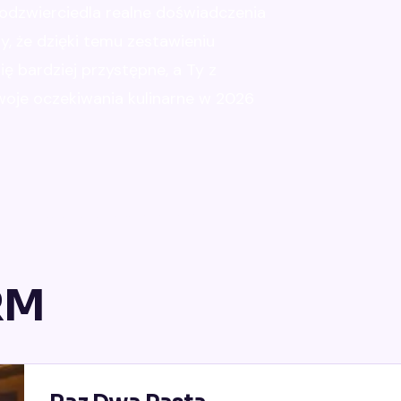
 odzwierciedla realne doświadczenia
y, że dzięki temu zestawieniu
ię bardziej przystępne, a Ty z
Twoje oczekiwania kulinarne w 2026
RM