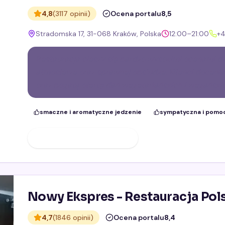
4,8
(3117 opinii)
Ocena portalu
8,5
Stradomska 17, 31-068 Kraków, Polska
12:00–21:00
+4
Restauracja cieszy się bardzo wysokimi ocenami dzi
atmosferze oraz sprawnej obsłudze. Klienci docenia
oraz bogatą ofertę dań wegetariańskich i wegańskic
smaczne i aromatyczne jedzenie
sympatyczna i pomo
ZOBACZ PROFIL FIRMY
Nowy Ekspres - Restauracja Pol
4,7
(1846 opinii)
Ocena portalu
8,4