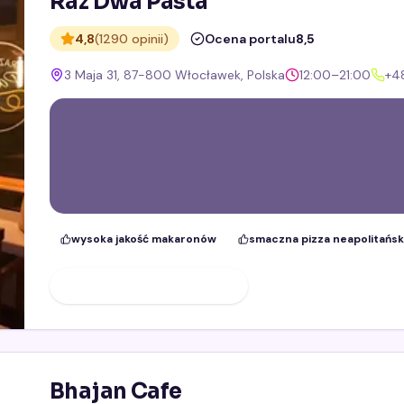
Raz Dwa Pasta
4,8
(1290 opinii)
Ocena portalu
8,5
3 Maja 31, 87-800 Włocławek, Polska
12:00–21:00
+48
Restauracja cieszy się bardzo wysokim uznaniem kl
szczególności za ręcznie wyrabiane makarony oraz 
doceniają wysoką jakość składników, przyjazną atm
obsługę.
wysoka jakość makaronów
smaczna pizza neapolitańs
ZOBACZ PROFIL FIRMY
Bhajan Cafe