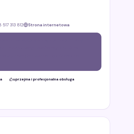
 517 313 812
Strona internetowa
ientów za autentyczną kuchnię włoską, w
pizzę typu neapolitańskiego. Goście
osferę oraz profesjonalną i pomocną
ka
uprzejma i profesjonalna obsługa