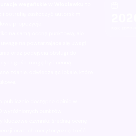
tauracje wegańskie w Włocławku
to
 i potrafią zaskoczyć autorskimi
202
dowe propozycje.
ROK EDYCJI
tylko na samą ocenę punktową, ale
j uwagę na powtarzające się uwagi
nia oraz podejścia obsługi do
 innych gości mogą być cenną
ne zdanie, odwiedzając lokale, które
makowe.
 publicznie dostępne opinie w
20 wyróżnionych punktów
 kluczowe czynniki: średnią ocenę
cenzji oraz ich merytoryczną treść.