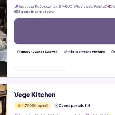
Tadeusza Kościuszki 27, 87-800 Włocławek, Polska
10:
Strona internetowa
Restauracja cieszy się bardzo dobrą opinią jako 
polską w przystępnych cenach. Większość klientów 
zdarzają się pojedyncze sygnały dotyczące proble
smaczny żurek kujawski
miła i pomocna obsługa
ZOBACZ PROFIL FIRMY
Vege Kitchen
4,7
(1050 opinii)
Ocena portalu
8,4