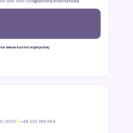
48 888 999 099
Strona internetowa
 ceniony za duże porcje, przystępne ceny
owierzchni i okresowych problemów z
ć jedzenia i miłą atmosferę.
e dania kuchni azjatyckiej
00–21:00
+48 533 396 664