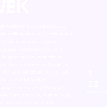
WEK
acje wegańskie Włocławek 2026
nię roślinną, oferując mieszkańcom i
dzwierzęcych. Jeśli szukasz
 parze z kreatywnością kucharzy,
ę. Przygotowaliśmy kompleksowy
k
, w którym wyłoniliśmy 20 miejsc
lokalnej społeczności w 2026 roku.
gańskie w Włocławku?
13
estia menu, ale także atmosfery i
FIRM W RA
ebie, warto zwrócić uwagę na to, czy
ów oraz czy w jasny sposób