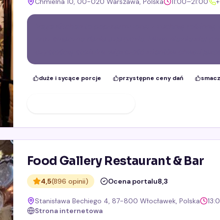
Chmielna 10, 00-020 Warszawa, Polska
11:00–21:00
+
Vege Kitchen to popularny lokal z kuchnią roślinną,
oraz smaczne dania azjatyckie. Mimo niewielkiej p
czystością stolików, większość klientów chwali jakoś
duże i sycące porcje
przystępne ceny dań
smaczn
ZOBACZ PROFIL FIRMY
Food Gallery Restaurant & Bar
4,5
(896 opinii)
Ocena portalu
8,3
Stanisława Bechiego 4, 87-800 Włocławek, Polska
13:
Strona internetowa