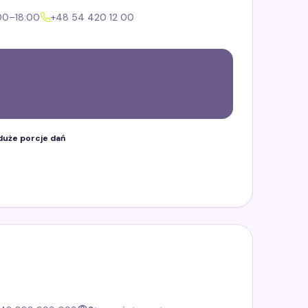
00–18:00
+48 54 420 12 00
miejsce serwujące smaczną, domową kuchnię
chwali jakość potraw oraz obsługę, choć
mów z obróbką termiczną mięsa.
duże porcje dań