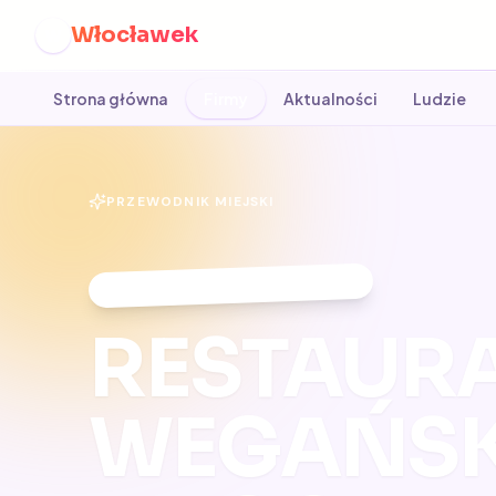
Włocławek
W
Strona główna
Firmy
Aktualności
Ludzie
PRZEWODNIK MIEJSKI
RANKING 2026
·
WŁOCŁAWEK
RESTAUR
WEGAŃSK