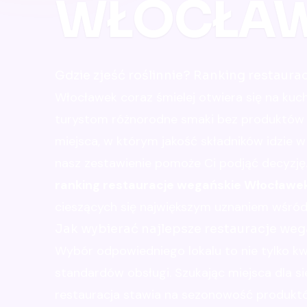
WŁOCŁA
Gdzie zjeść roślinnie? Ranking restaur
Włocławek coraz śmielej otwiera się na kuch
turystom różnorodne smaki bez produktów o
miejsca, w którym jakość składników idzie w
nasz zestawienie pomoże Ci podjąć decyzj
ranking restauracje wegańskie Włocławe
cieszących się największym uznaniem wśród 
Jak wybierać najlepsze restauracje we
Wybór odpowiedniego lokalu to nie tylko kw
standardów obsługi. Szukając miejsca dla si
restauracja stawia na sezonowość produkt