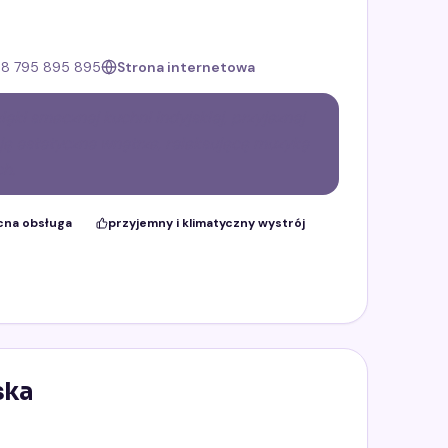
8 795 895 895
Strona internetowa
ęki smacznej kuchni indyjskiej, przyjaznej
ją estetyczne wnętrza, relaksującą muzykę
h.
cna obsługa
przyjemny i klimatyczny wystrój
ska