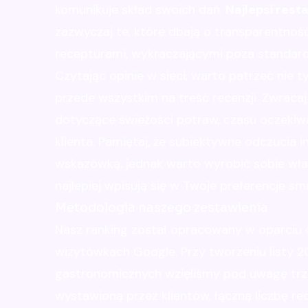
komunikuje skład swoich dań.
Najlepsi res
zazwyczaj te, które dbają o transparentność
recepturami, wykraczającymi poza standar
Czytając opinie w sieci, warto patrzeć nie 
przede wszystkim na treść recenzji. Zwraca
dotyczące świeżości potraw, czasu oczekiwa
klienta. Pamiętaj, że subiektywne odczucia
wskazówką, jednak warto wyrobić sobie włas
najlepiej wpisują się w Twoje preferencje s
Metodologia naszego zestawienia
Nasz ranking został opracowany w oparciu o
wizytówkach Google. Przy tworzeniu listy 
gastronomicznych wzięliśmy pod uwagę trzy
wystawioną przez klientów, łączną liczbę re