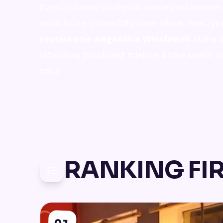
Dzięki takiemu podejściu nasze zestawienie
osób, które odwiedziły dane lokale. Wierzym
restauracje wegańskie Włocławek
staną s
łatwością znajdziesz miejsce, które spełni 
roku.
RANKING FI