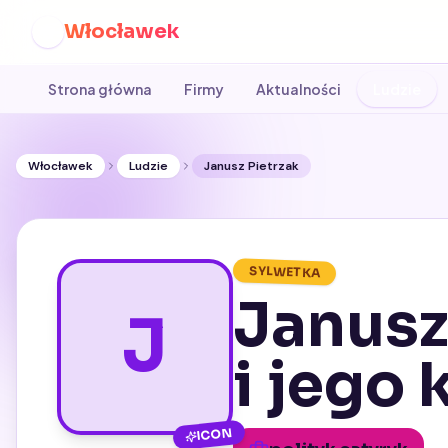
Włocławek
W
Strona główna
Firmy
Aktualności
Ludzie
Włocławek
Ludzie
Janusz Pietrzak
SYLWETKA
Janusz 
J
i jego 
ICON