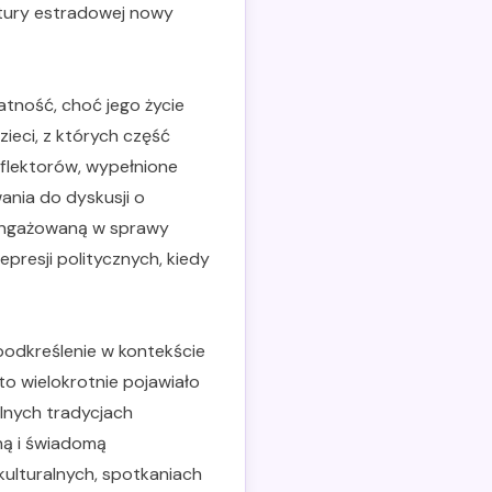
ltury estradowej nowy
atność, choć jego życie
ieci, z których część
reflektorów, wypełnione
owania do dyskusji o
aangażowaną w sprawy
epresji politycznych, kiedy
podkreślenie w kontekście
 to wielokrotnie pojawiało
ilnych tradycjach
ną i świadomą
kulturalnych, spotkaniach