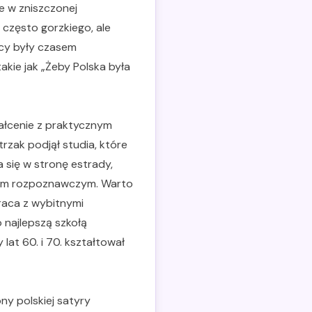
e w zniszczonej
 często gorzkiego, ale
icy były czasem
takie jak „Żeby Polska była
ałcenie z praktycznym
rzak podjął studia, które
 się w stronę estrady,
kiem rozpoznawczym. Warto
raca z wybitnymi
 najlepszą szkołą
lat 60. i 70. kształtował
ny polskiej satyry