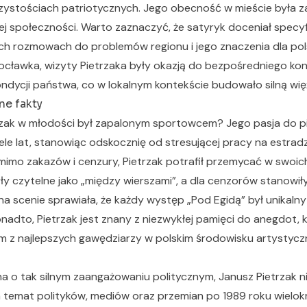
zystościach patriotycznych. Jego obecność w mieście była z
ej społeczności. Warto zaznaczyć, że satyryk doceniał specyf
h rozmowach do problemów regionu i jego znaczenia dla polsk
cławka, wizyty Pietrzaka były okazją do bezpośredniego kont
ndycji państwa, co w lokalnym kontekście budowało silną wię
ne fakty
rzak w młodości był zapalonym sportowcem? Jego pasja do piłk
le lat, stanowiąc odskocznię od stresującej pracy na estradz
 mimo zakazów i cenzury, Pietrzak potrafił przemycać w swoich
ły czytelne jako „między wierszami”, a dla cenzorów stanowił
na scenie sprawiała, że każdy występ „Pod Egidą” był unikaln
nadto, Pietrzak jest znany z niezwykłej pamięci do anegdot, k
ym z najlepszych gawędziarzy w polskim środowisku artystyc
a o tak silnym zaangażowaniu politycznym, Janusz Pietrzak nie
 temat polityków, mediów oraz przemian po 1989 roku wielo