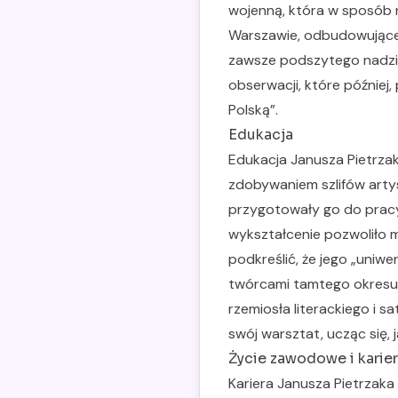
wojenną, która w sposób n
Warszawie, odbudowującej 
zawsze podszytego nadziej
obserwacji, które później, 
Polską”.
Edukacja
Edukacja Janusza Pietrza
zdobywaniem szlifów artys
przygotowały go do pracy
wykształcenie pozwoliło 
podkreślić, że jego „uni
twórcami tamtego okresu, 
rzemiosła literackiego i 
swój warsztat, ucząc się, 
Życie zawodowe i karie
Kariera Janusza Pietrzaka