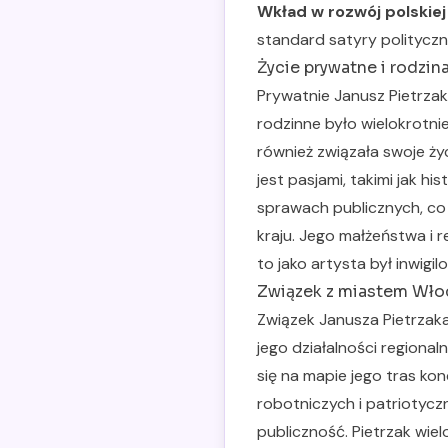
Wkład w rozwój polskiej
standard satyry polityczne
Życie prywatne i rodzin
Prywatnie Janusz Pietrzak
rodzinne było wielokrotni
również związała swoje ży
jest pasjami, takimi jak hi
sprawach publicznych, c
kraju. Jego małżeństwa i r
to jako artysta był inwig
Związek z miastem Wło
Związek Janusza Pietrzaka
jego działalności regional
się na mapie jego tras ko
robotniczych i patriotycz
publiczność. Pietrzak wie