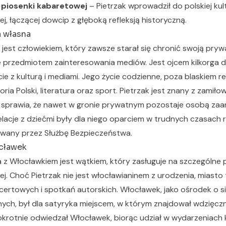
 piosenki kabaretowej
– Pietrzak wprowadził do polskiej ku
j, łączącej dowcip z głęboką refleksją historyczną.
a własna
 jest człowiekiem, który zawsze starał się chronić swoją pryw
e przedmiotem zainteresowania mediów. Jest ojcem kilkorga dz
cie z kulturą i mediami. Jego życie codzienne, poza blaskiem 
storia Polski, literatura oraz sport. Pietrzak jest znany z zamił
o sprawia, że nawet w gronie prywatnym pozostaje osobą z
elacje z dziećmi były dla niego oparciem w trudnych czasach r
ilowany przez Służbę Bezpieczeństwa.
cławek
 z Włocławkiem jest wątkiem, który zasługuje na szczególne 
nej. Choć Pietrzak nie jest włocławianinem z urodzenia, miasto
ncertowych i spotkań autorskich. Włocławek, jako ośrodek o s
nych, był dla satyryka miejscem, w którym znajdował wdzięcz
lokrotnie odwiedzał Włocławek, biorąc udział w wydarzeniach 