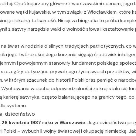
politej. Choć kojarzony głównie z warszawskimi scenami, jego 
wane wątki kujawskie, w tym związki z Włocławkiem, które k
incję i lokalną tożsamość. Niniejsza biografia to próba komp
zynił z satyry narzędzie walki o wolność słowa i kształtowani
 na świat w rodzinie o silnych tradycjach patriotycznych, co 
la jego twórczości. Jego korzenie sięgają środowisk inteligen
ojennym i powojennym stanowiły fundament polskiego społe
 szczegóły dotyczące prywatnego życia swoich przodków, wie
m, w którym szacunek do historii Polski oraz pamięć o narod
 Wychowanie w duchu odpowiedzialności za kraj stało się f
 karierę satyryka, często balansującego na granicy tego, co
dla systemu.
a, dzieciństwo
ę
26 kwietnia 1937 roku w Warszawie
. Jego dzieciństwo prz
ii Polski – wybuch II wojny światowej i okupację niemiecką. J