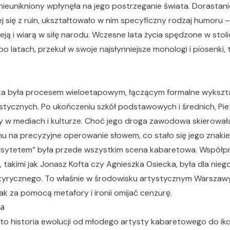
ieunikniony wpłynęła na jego postrzeganie świata. Dorastani
się z ruin, ukształtowało w nim specyficzny rodzaj humoru –
ą i wiarą w siłę narodu. Wczesne lata życia spędzone w stol
po latach, przekuł w swoje najsłynniejsze monologi i piosenki, 
ka była procesem wieloetapowym, łączącym formalne wykszt
tycznych. Po ukończeniu szkół podstawowych i średnich, Piet
 w mediach i kulturze. Choć jego droga zawodowa skierowała
mu na precyzyjne operowanie słowem, co stało się jego zna
wersytetem” była przede wszystkim scena kabaretowa. Współp
takimi jak Jonasz Kofta czy Agnieszka Osiecka, była dla niego
satyrycznego. To właśnie w środowisku artystycznym Warszawy 
jak za pomocą metafory i ironii omijać cenzurę.
ra
 to historia ewolucji od młodego artysty kabaretowego do iko