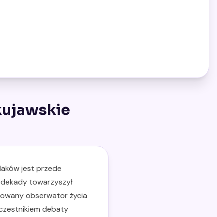
 kujawskie
olaków jest przede
z dekady towarzyszył
ażowany obserwator życia
uczestnikiem debaty