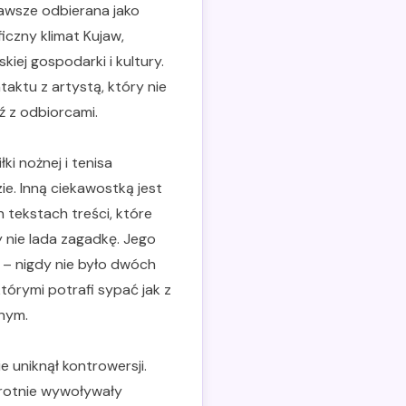
awsze odbierana jako
iczny klimat Kujaw,
iej gospodarki i kultury.
aktu z artystą, który nie
ź z odbiorcami.
i nożnej i tenisa
ie. Inną ciekawostką jest
 tekstach treści, które
y nie lada zagadkę. Jego
y – nigdy nie było dwóch
tórymi potrafi sypać jak z
znym.
 uniknął kontrowersji.
krotnie wywoływały