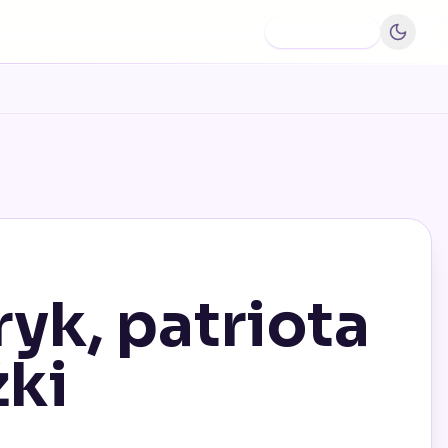
Dodaj firmę
ryk, patriota
żki