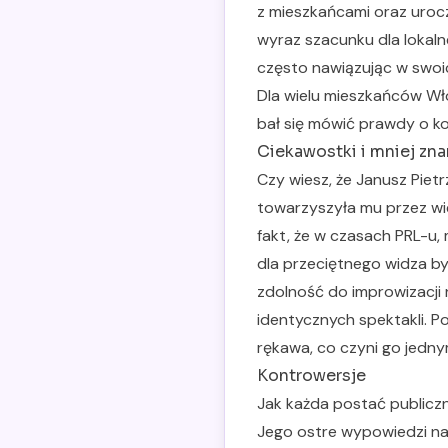
z mieszkańcami oraz uroc
wyraz szacunku dla lokaln
często nawiązując w swoic
Dla wielu mieszkańców Wło
bał się mówić prawdy o ko
Ciekawostki i mniej zna
Czy wiesz, że Janusz Piet
towarzyszyła mu przez wie
fakt, że w czasach PRL-u,
dla przeciętnego widza by
zdolność do improwizacji 
identycznych spektakli. Po
rękawa, co czyni go jedn
Kontrowersje
Jak każda postać publiczn
Jego ostre wypowiedzi na