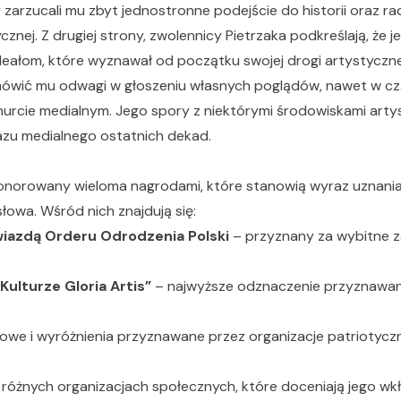
y zarzucali mu zbyt jednostronne podejście do historii oraz 
cznej. Z drugiej strony, zwolennicy Pietrzaka podkreślają, że
ideałom, które wyznawał od początku swojej drogi artystycznej
ówić mu odwagi w głoszeniu własnych poglądów, nawet w cz
urcie medialnym. Jego spory z niektórymi środowiskami artys
azu medialnego ostatnich dekad.
honorowany wieloma nagrodami, które stanowią wyraz uznania
słowa. Wśród nich znajdują się:
iazdą Orderu Odrodzenia Polski
– przyznany za wybitne za
Kulturze Gloria Artis”
– najwyższe odznaczenie przyznawane 
owe i wyróżnienia przyznawane przez organizacje patriotycz
óżnych organizacjach społecznych, które doceniają jego wk