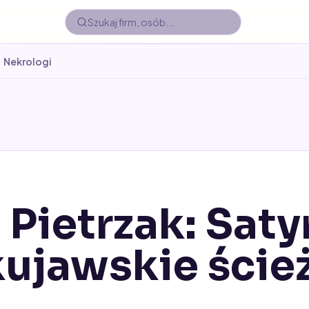
Nekrologi
Pietrzak: Saty
kujawskie ście