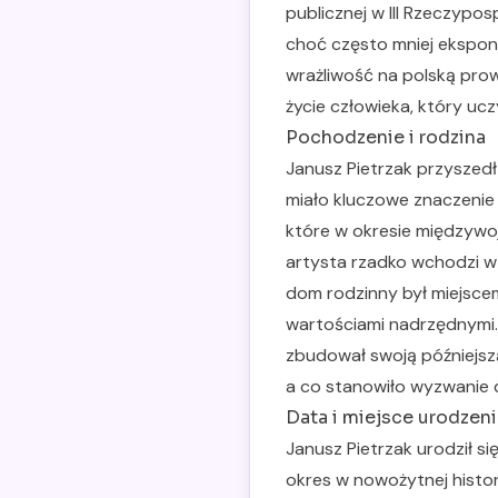
publicznej w III Rzeczypos
choć często mniej ekspono
wrażliwość na polską prow
życie człowieka, który uc
Pochodzenie i rodzina
Janusz Pietrzak przyszedł
miało kluczowe znaczenie d
które w okresie międzyw
artysta rzadko wchodzi w
dom rodzinny był miejsce
wartościami nadrzędnymi.
zbudował swoją późniejszą
a co stanowiło wyzwanie 
Data i miejsce urodzeni
Janusz Pietrzak urodził si
okres w nowożytnej histor