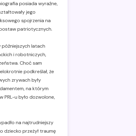
biografia posiada wyraźne,
ształtowały jego
leksowego spojrzenia na
e postaw patriotycznych.
w późniejszych latach
ckich i robotniczych,
czeństwa. Choć sam
lokrotnie podkreślał, że
owych zrywach były
undamentem, na którym
 w PRL-u było dozwolone,
ypadło na najtrudniejszy
ako dziecko przeżył traumę