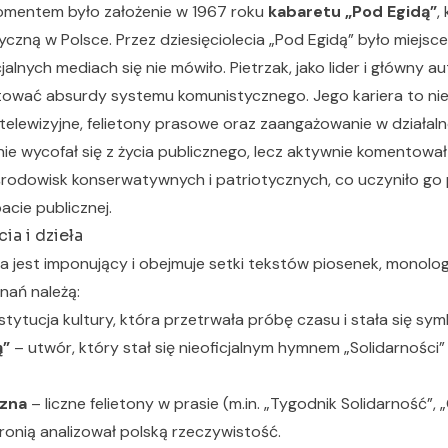
omentem było założenie w 1967 roku
kabaretu „Pod Egidą”
,
yczną w Polsce. Przez dziesięciolecia „Pod Egidą” było miejsc
jalnych mediach się nie mówiło. Pietrzak, jako lider i główny a
ować absurdy systemu komunistycznego. Jego kariera to nie
 telewizyjne, felietony prasowe oraz zaangażowanie w działa
 nie wycofał się z życia publicznego, lecz aktywnie komentowa
środowisk konserwatywnych i patriotycznych, co uczyniło go 
cie publicznej.
ia i dzieła
 jest imponujący i obejmuje setki tekstów piosenek, monolo
nań należą:
stytucja kultury, która przetrwała próbę czasu i stała się sym
ą”
– utwór, który stał się nieoficjalnym hymnem „Solidarności”
czna
– liczne felietony w prasie (m.in. „Tygodnik Solidarność”, 
ironią analizował polską rzeczywistość.