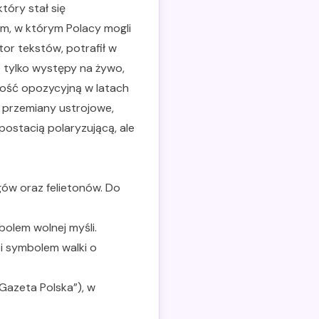
 który stał się
em, w którym Polacy mogli
utor tekstów, potrafił w
 tylko występy na żywo,
lność opozycyjną w latach
ł przemiany ustrojowe,
postacią polaryzującą, ale
gów oraz felietonów. Do
bolem wolnej myśli.
 i symbolem walki o
„Gazeta Polska”), w