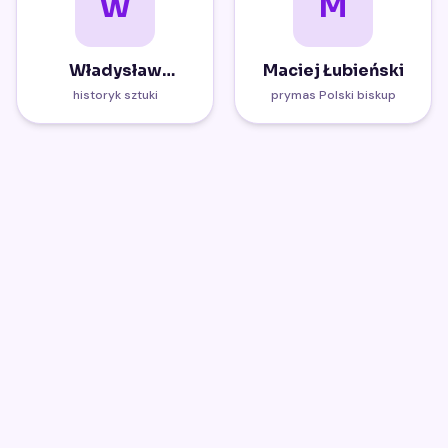
W
M
Władysław
Maciej Łubieński
Okulski
historyk sztuki
prymas Polski biskup