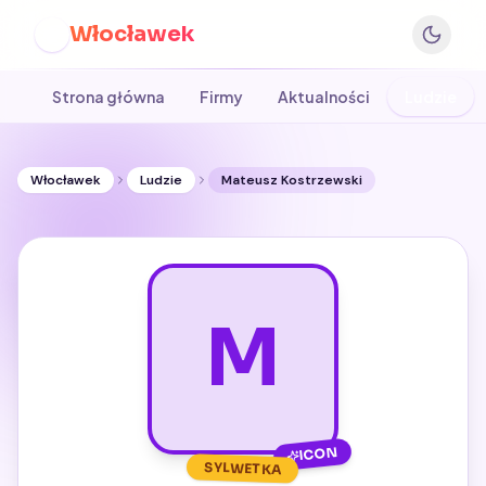
Włocławek
W
Strona główna
Firmy
Aktualności
Ludzie
Włocławek
Ludzie
Mateusz Kostrzewski
M
ICON
SYLWETKA