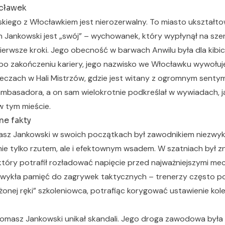
cławek
iego z Włocławkiem jest nierozerwalny. To miasto ukształtow
 Jankowski jest „swój” – wychowanek, który wypłynął na szer
pierwsze kroki. Jego obecność w barwach Anwilu była dla kibi
 po zakończeniu kariery, jego nazwisko we Włocławku wywołu
czach w Hali Mistrzów, gdzie jest witany z ogromnym sent
ambasadora, a on sam wielokrotnie podkreślał w wywiadach, j
w tym mieście.
ne fakty
asz Jankowski w swoich początkach był zawodnikiem niezwyk
 nie tylko rzutem, ale i efektownym wsadem. W szatniach był 
tóry potrafił rozładować napięcie przed najważniejszymi mec
zwykła pamięć do zagrywek taktycznych – trenerzy często pod
użonej ręki” szkoleniowca, potrafiąc korygować ustawienie kole
 Tomasz Jankowski unikał skandali. Jego droga zawodowa była