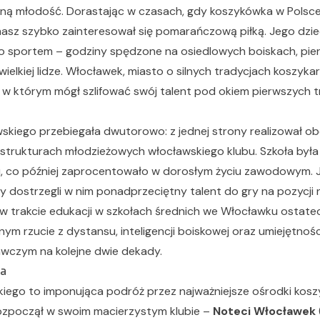
sną młodość. Dorastając w czasach, gdy koszykówka w Polsc
asz szybko zainteresował się pomarańczową piłką. Jego dzi
 sportem – godziny spędzone na osiedlowych boiskach, pie
ielkiej lidze. Włocławek, miasto o silnych tradycjach koszykars
 w którym mógł szlifować swój talent pod okiem pierwszych t
iego przebiegała dwutorowo: z jednej strony realizował obow
strukturach młodzieżowych włocławskiego klubu. Szkoła była 
su, co później zaprocentowało w dorosłym życiu zawodowym. J
zy dostrzegli w nim ponadprzeciętny talent do gry na pozycji n
w trakcie edukacji w szkołach średnich we Włocławku ostatec
nym rzucie z dystansu, inteligencji boiskowej oraz umiejętnośc
awczym na kolejne dwie dekady.
ra
iego to imponująca podróż przez najważniejsze ośrodki koszy
ozpoczął w swoim macierzystym klubie –
Noteci Włocławek