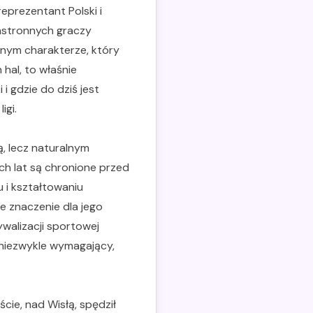
prezentant Polski i
echstronnych graczy
omnym charakterze, który
 hal, to właśnie
 gdzie do dziś jest
igi.
ą, lecz naturalnym
h lat są chronione przed
 i kształtowaniu
e znaczenie dla jego
ywalizacji sportowej
 niezwykle wymagający,
ście, nad Wisłą, spędził