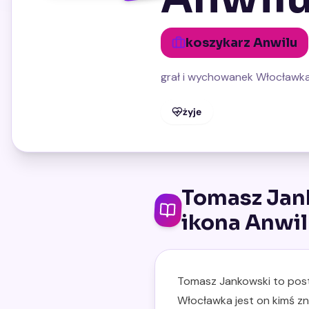
koszykarz Anwilu
grał i wychowanek Włocławk
żyje
Tomasz Jank
ikona Anwil
Tomasz Jankowski to posta
Włocławka jest on kimś zn