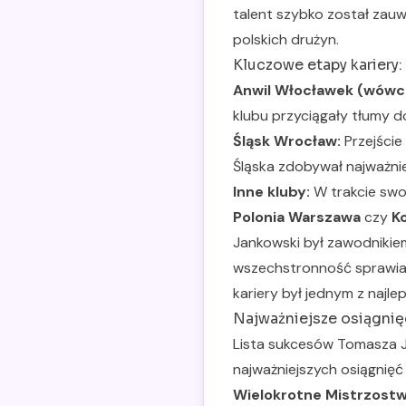
talent szybko został zau
polskich drużyn.
Kluczowe etapy kariery:
Anwil Włocławek (wówcz
klubu przyciągały tłumy do
Śląsk Wrocław:
Przejście
Śląska zdobywał najważnie
Inne kluby:
W trakcie swoj
Polonia Warszawa
czy
K
Jankowski był zawodnikie
wszechstronność sprawia
kariery był jednym z najle
Najważniejsze osiągnięc
Lista sukcesów Tomasza Ja
najważniejszych osiągnięć 
Wielokrotne Mistrzostwo