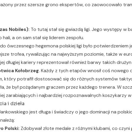
ważony przez szersze grono ekspertów, co zaowocowało tra
as Nobiles):
To tutaj stał się gwiazdą ligi. Jego występy w
 hali, a on sam stał się liderem zespołu.
 do ówczesnego hegemona polskiej ligi było potwierdzeniem 
jsze trofea, rywalizując na najwyższym poziomie, także w eur
ej długiej kariery reprezentował również barwy takich drużyn
otwica Kołobrzeg
. Każdy z tych etapów wnosił coś nowego d
m, który potrafił dostosować się do różnych systemów takty
ła, że był pożądanym graczem przez każdego trenera. W s
piej zarabiających i najbardziej rozpoznawalnych koszykarzy w
ia i dzieła
nkowskiego jest długa i świadczy o jego dominacji na polski
należą:
 Polski:
Zdobywał złote medale z różnymi klubami, co czyni 