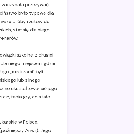
e zaczynała przeżywać
eciństwo było typowe dla
rwsze próby rzutów do
kich, stał się dla niego
renerów.
iązki szkolne, z drugiej
dla niego miejscem, gdzie
ego „mistrzami” byli
iskiego lub silnego
znie ukształtował się jego
i czytania gry, co stało
karskie w Polsce.
(późniejszy Anwil). Jego