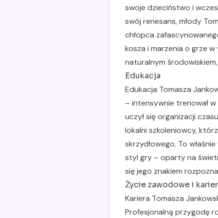
swoje dzieciństwo i wcze
swój renesans, młody Tom
chłopca zafascynowanego
kosza i marzenia o grze w w
naturalnym środowiskiem,
Edukacja
Edukacja Tomasza Jankowsk
– intensywnie trenował w 
uczył się organizacji cza
lokalni szkoleniowcy, któr
skrzydłowego. To właśnie 
styl gry – oparty na świet
się jego znakiem rozpozn
Życie zawodowe i karie
Kariera Tomasza Jankowsk
Profesjonalną przygodę r