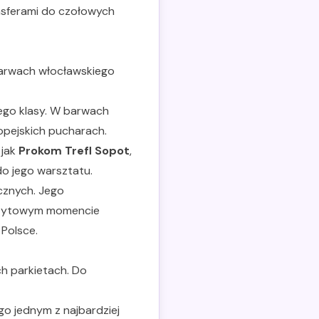
nsferami do czołowych
 barwach włocławskiego
jego klasy. W barwach
opejskich pucharach.
 jak
Prokom Trefl Sopot
,
o jego warsztatu.
cznych. Jego
zczytowym momencie
 Polsce.
ch parkietach. Do
go jednym z najbardziej