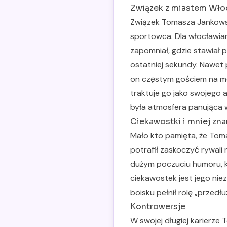
Związek z miastem Wło
Związek Tomasza Jankowsk
sportowca. Dla włocławian
zapomniał, gdzie stawiał 
ostatniej sekundy. Nawet
on częstym gościem na me
traktuje go jako swojego 
była atmosfera panująca 
Ciekawostki i mniej zna
Mało kto pamięta, że Tom
potrafił zaskoczyć rywali
dużym poczuciu humoru, k
ciekawostek jest jego nie
boisku pełnił rolę „przedł
Kontrowersje
W swojej długiej karierze