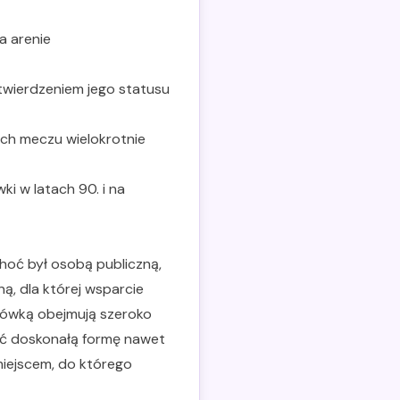
a arenie
twierdzeniem jego statusu
h meczu wielokrotnie
ki w latach 90. i na
hoć był osobą publiczną,
ą, dla której wsparcie
ykówką obejmują szeroko
ać doskonałą formę nawet
miejscem, do którego