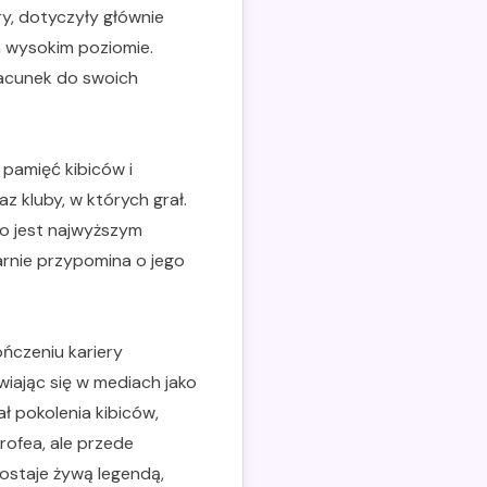
ry, dotyczyły głównie
a wysokim poziomie.
zacunek do swoich
 pamięć kibiców i
z kluby, w których grał.
co jest najwyższym
arnie przypomina o jego
ńczeniu kariery
wiając się w mediach jako
 pokolenia kibiców,
rofea, ale przede
ostaje żywą legendą,