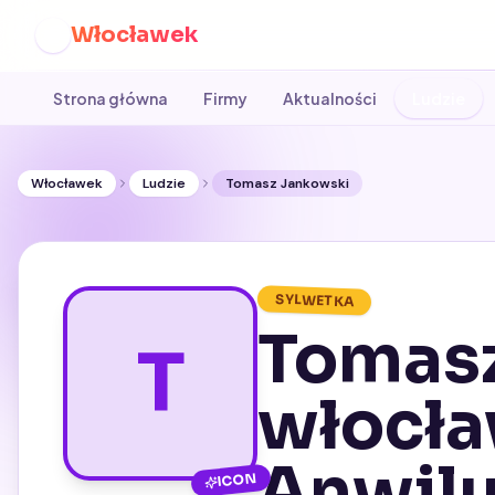
Włocławek
W
Strona główna
Firmy
Aktualności
Ludzie
Włocławek
Ludzie
Tomasz Jankowski
SYLWETKA
Tomasz
T
włocła
Anwil
ICON