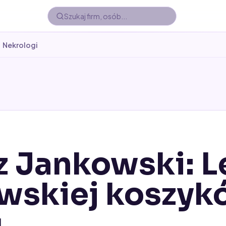
Nekrologi
 Jankowski: 
wskiej koszykó
u