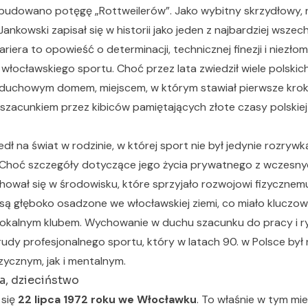
udowano potęgę „Rottweilerów”. Jako wybitny skrzydłowy, re
, Jankowski zapisał się w historii jako jeden z najbardziej wsz
riera to opowieść o determinacji, technicznej finezji i niezł
 włocławskiego sportu. Choć przez lata zwiedził wiele polskich
duchowym domem, miejscem, w którym stawiał pierwsze kroki i
cunkiem przez kibiców pamiętających złote czasy polskiej l
ł na świat w rodzinie, w której sport nie był jedynie rozrywk
Choć szczegóły dotyczące jego życia prywatnego z wczesnyc
ował się w środowisku, które sprzyjało rozwojowi fizycznemu
 są głęboko osadzone we włocławskiej ziemi, co miało kluczow
 z lokalnym klubem. Wychowanie w duchu szacunku do pracy i r
udy profesjonalnego sportu, który w latach 90. w Polsce był
ycznym, jak i mentalnym.
a, dzieciństwo
 się
22 lipca 1972 roku we Włocławku
. To właśnie w tym mie