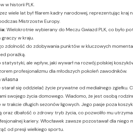
 w historii PLK.
zez wiele lat był filarem kadry narodowej, reprezentując kraj n
podczas Mistrzostw Europy.
ia:
Wielokrotnie wybierany do Meczu Gwiazd PLK, co było po
 graczy w kraju.
o zdolność do zdobywania punktów w kluczowych momentac
zed porażką.
o statystyki, ale wpływ, jaki wywarł na rozwój polskiej koszyków
wzorem profesjonalizmu dla młodszych pokoleń zawodników.
a własna
tarał się oddzielać życie prywatne od medialnego zgiełku. C
ółami swojego życia domowego. Wiadomo, że jest osobą rodzinn
e w trakcie długich sezonów ligowych. Jego pasje poza kosz
ą oraz dbałość o zdrowy tryb życia, co pozwoliło mu utrzym
fesjonalnej kariery. Włocławek zawsze pozostawał dla niego 
ąć od presji wielkiego sportu.