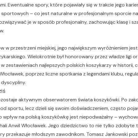
i. Ewentualne spory, które pojawiały się w trakcie jego karie
b sportowych – co jest naturalne w profesjonalnym sporcie n
rozwiązywać je w sposób profesjonalny, zachowując klasę i s
w.
 w przestrzeni miejskiej, jego największym wyróżnieniem jest
karskiego. Wielokrotnie był honorowany przez władze ligi ora
 w zestawieniach najlepszych polskich koszykarzy w historii, 
łocławek, poprzez liczne spotkania z legendami klubu, regul
 dyscypliny.
ziś
zostaje aktywnym obserwatorem świata koszykówki. Po zako
 od sportu, lecz dzieli się swoim doświadczeniem, często poja
go wpływ na polską koszykówkę jest niepodważalny – wychował
hali Anwil Włocławek. Jego dziedzictwo to nie tylko zdobyte t
óry przekazuje młodszym zawodnikom. Tomasz Jankowski poz