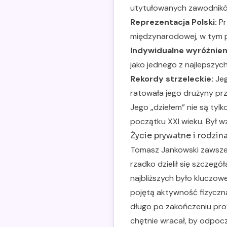
utytułowanych zawodników
Reprezentacja Polski:
Pr
międzynarodowej, w tym 
Indywidualne wyróżnien
jako jednego z najlepszych
Rekordy strzeleckie:
Jeg
ratowała jego drużyny pr
Jego „dziełem” nie są tylk
początku XXI wieku. Był 
Życie prywatne i rodzin
Tomasz Jankowski zawsze s
rzadko dzielił się szczeg
najbliższych było kluczow
pojętą aktywność fizyczn
długo po zakończeniu pro
chętnie wracał, by odpocz