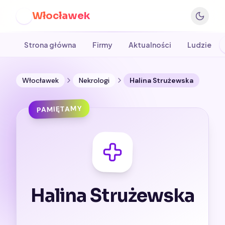
Włocławek
W
Strona główna
Firmy
Aktualności
Ludzie
Włocławek
Nekrologi
Halina Strużewska
PAMIĘTAMY
Halina Strużewska