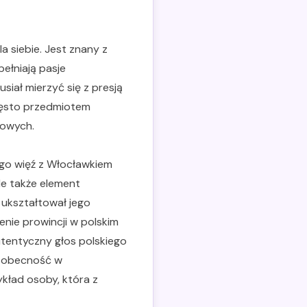
a siebie. Jest znany z
ełniają pasje
siał mierzyć się z presją
zęsto przedmiotem
mowych.
ego więź z Włocławkiem
ale także element
 ukształtował jego
nie prowincji w polskim
utentyczny głos polskiego
o obecność w
kład osoby, która z