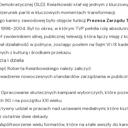
Demokratycznej (SLD). Kwiatkowski stał się jednym z kluczo
wizerunek partii w kluczowych momentach transformacji.
o kariery zawodowej było objęcie funkcji
Prezesa Zarządu Te
 1998–2004. Był to okres, w którym TVP pełniła rolę absolu
 zwolennikiem silnej, publicznej telewizji, która łączy misję 
 działalność w polityce, zostając posłem na Sejm VI i IX kaden
ych z kulturą i środkami przekazu.
ia i dzieła
ięć Roberta Kwiatkowskiego należy zaliczyć:
adzenie nowoczesnych standardów zarządzania w publicz
Opracowanie skutecznych kampanii wyborczych, które pozwol
 90. i na początku XXI wieku.
tywny udział w pracach nad ustawami medialnymi, które kszt
ez ostatnie dwie dekady.
spółtworzenie wielu formatów, które na stałe weszły do kanon