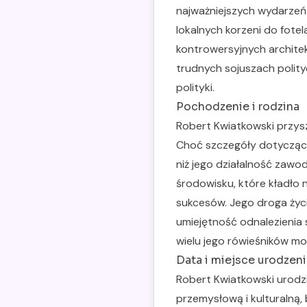
najważniejszych wydarzeń
lokalnych korzeni do fotel
kontrowersyjnych archite
trudnych sojuszach polit
polityki.
Pochodzenie i rodzina
Robert Kwiatkowski przysz
Choć szczegóły dotyczące
niż jego działalność zawo
środowisku, które kładło 
sukcesów. Jego droga życi
umiejętność odnalezienia s
wielu jego rówieśników mo
Data i miejsce urodzeni
Robert Kwiatkowski urodzi
przemysłową i kulturalną,