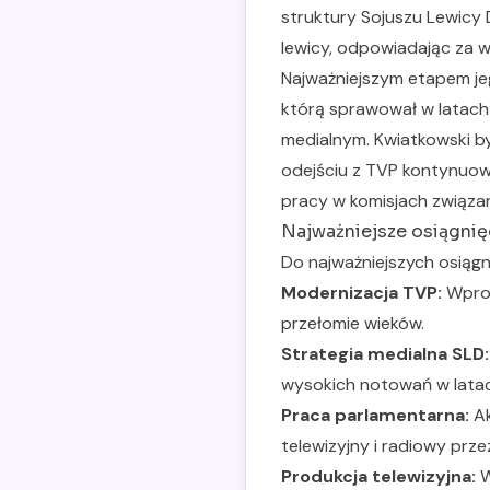
struktury Sojuszu Lewicy 
lewicy, odpowiadając za 
Najważniejszym etapem jeg
którą sprawował w latach
medialnym. Kwiatkowski był
odejściu z TVP kontynuował
pracy w komisjach związan
Najważniejsze osiągnięc
Do najważniejszych osiągn
Modernizacja TVP:
Wprow
przełomie wieków.
Strategia medialna SLD:
wysokich notowań w latach
Praca parlamentarna:
Ak
telewizyjny i radiowy prz
Produkcja telewizyjna:
W