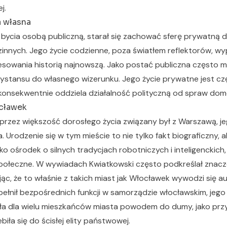
j.
a własna
bycia osobą publiczną, starał się zachować sferę prywatną dl
innych. Jego życie codzienne, poza światłem reflektorów, wyp
resowania historią najnowszą. Jako postać publiczna często mu
ystansu do własnego wizerunku. Jego życie prywatne jest c
m konsekwentnie oddziela działalność polityczną od spraw do
cławek
przez większość dorosłego życia związany był z Warszawą, j
 Urodzenie się w tym mieście to nie tylko fakt biograficzny, 
o ośrodek o silnych tradycjach robotniczych i inteligenckich,
połeczne. W wywiadach Kwiatkowski często podkreślał znacze
jąc, że to właśnie z takich miast jak Włocławek wywodzi się a
pełnił bezpośrednich funkcji w samorządzie włocławskim, jeg
yła dla wielu mieszkańców miasta powodem do dumy, jako przy
iła się do ścisłej elity państwowej.