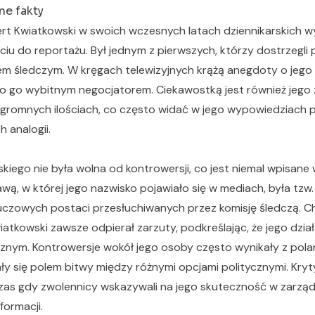
ne fakty
ert Kwiatkowski w swoich wczesnych latach dziennikarskich 
iu do reportażu. Był jednym z pierwszych, którzy dostrzegli 
wem śledczym. W kręgach telewizyjnych krążą anegdoty o jego
iło go wybitnym negocjatorem. Ciekawostką jest również jego 
ogromnych ilościach, co często widać w jego wypowiedziach p
 analogii.
kiego nie była wolna od kontrowersji, co jest niemal wpisane
awą, w której jego nazwisko pojawiało się w mediach, była tzw
luczowych postaci przesłuchiwanych przez komisję śledczą. Ch
iatkowski zawsze odpierał zarzuty, podkreślając, że jego dzia
znym. Kontrowersje wokół jego osoby często wynikały z polary
ały się polem bitwy między różnymi opcjami politycznymi. Kryt
czas gdy zwolennicy wskazywali na jego skuteczność w zarzą
ormacji.