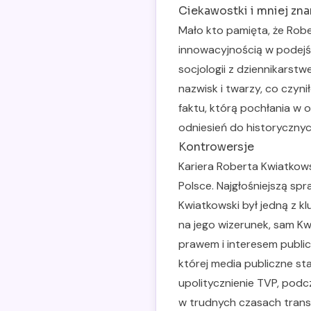
Ciekawostki i mniej zna
Mało kto pamięta, że Rob
innowacyjnością w podejśc
socjologii z dziennikarst
nazwisk i twarzy, co czyn
faktu, którą pochłania w 
odniesień do historycznych
Kontrowersje
Kariera Roberta Kwiatkows
Polsce. Najgłośniejszą spr
Kwiatkowski był jedną z k
na jego wizerunek, sam Kw
prawem i interesem public
której media publiczne st
upolitycznienie TVP, pod
w trudnych czasach transf