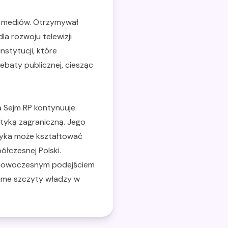
 i mediów. Otrzymywał
a rozwoju telewizji
stytucji, które
ebaty publicznej, ciesząc
a Sejm RP kontynuuje
ityką zagraniczną. Jego
ityka może kształtować
łczesnej Polski.
 z nowoczesnym podejściem
ame szczyty władzy w