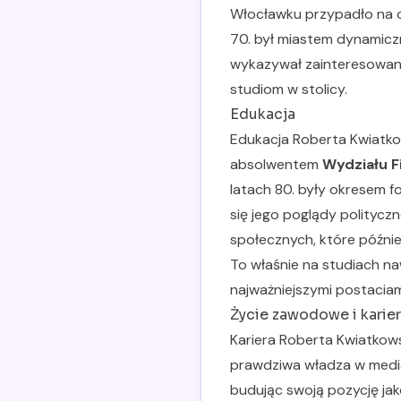
Włocławku przypadło na okr
70. był miastem dynamiczn
wykazywał zainteresowani
studiom w stolicy.
Edukacja
Edukacja Roberta Kwiatko
absolwentem
Wydziału F
latach 80. były okresem f
się jego poglądy politycz
społecznych, które późni
To właśnie na studiach n
najważniejszymi postaciami
Życie zawodowe i karie
Kariera Roberta Kwiatkows
prawdziwa władza w mediac
budując swoją pozycję jak