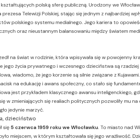
 kształtujących polską sferę publiczną. Urodzony we Włocław
a prezesa Telewizji Polskiej, stając się jednym z najbardziej 
któw polskiego systemu medialnego. Jego kariera to opowieść
ycznych oraz nieustannym balansowaniu między światem medió
edł na świat w rodzinie, która wpisywała się w powojenny kra
 jego życia prywatnego i wczesnego dzieciństwa są rzadzi
dowa, wiadomo, że jego korzenie są silnie związane z Kujawam
nacisk na edukację i awans społeczny, co stało się fundament
owa jest przykładem klasycznego awansu inteligenckiego, gdz
ię w zmieniających się realiach politycznych pozwoliły mu na os
gło jedynie marzyć.
a, dzieciństwo
ł się
5 czerwca 1959 roku we Włocławku
. To miasto nad Wi
 było miejscem, w którym kształtowała się jego wrażliwość. 