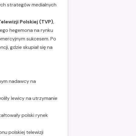
wych strategów medialnych
lewizji Polskiej (TVP)
,
tnego hegemona na rynku
z komercyjnym sukcesem. Po
cji, gdzie skupiał się na
nym nadawcy na
iły lewicy na utrzymanie
ałtowały polski rynek
u polskiej telewizji