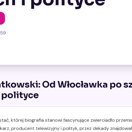
z
959
tkowski: Od Włocławka po sz
 polityce
tać, której biografia stanowi fascynujące zwierciadło przem
ikarz, producent telewizyjny i polityk, przez dekady znajdow