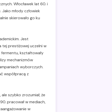
cznych. Włocławek lat 60. i
e. Jako młody człowiek
lnie skierowało go ku
ademickim. Jest
a tej prestiżowej uczelni w
 fermentu, kształtowały
nalizy mechanizmów
kampaniach wyborczych.
ać współpracą z
 ale szybko zrozumiał, że
u 90. pracował w mediach,
o zaangażowanie w