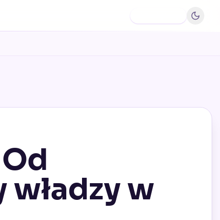
Dodaj firmę
 Od
y władzy w