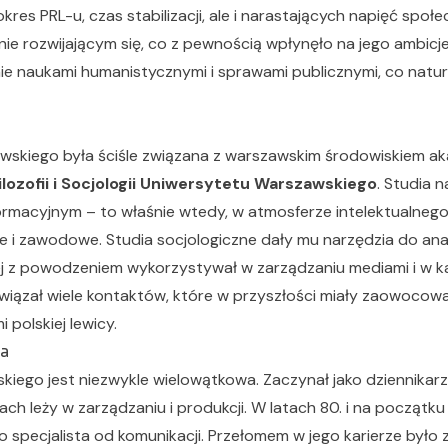
es PRL-u, czas stabilizacji, ale i narastających napięć społe
ie rozwijającym się, co z pewnością wpłynęło na jego ambicj
e naukami humanistycznymi i sprawami publicznymi, co natura
wskiego była ściśle związana z warszawskim środowiskiem ak
ilozofii i Socjologii Uniwersytetu Warszawskiego
. Studia n
ormacyjnym – to właśnie wtedy, w atmosferze intelektualnego
ne i zawodowe. Studia socjologiczne dały mu narzędzia do a
ej z powodzeniem wykorzystywał w zarządzaniu mediami i w 
awiązał wiele kontaktów, które w przyszłości miały zaowocow
 polskiej lewicy.
ra
kiego jest niezwykle wielowątkowa. Zaczynał jako dziennikarz,
h leży w zarządzaniu i produkcji. W latach 80. i na początk
o specjalista od komunikacji. Przełomem w jego karierze był