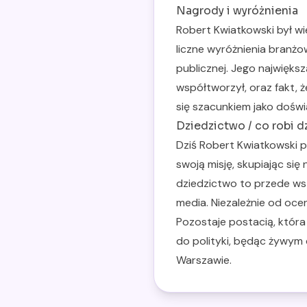
Nagrody i wyróżnienia
Robert Kwiatkowski był wi
liczne wyróżnienia branżo
publicznej. Jego najwięks
współtworzył, oraz fakt, 
się szacunkiem jako dośw
Dziedzictwo / co robi d
Dziś Robert Kwiatkowski 
swoją misję, skupiając si
dziedzictwo to przede wsz
media. Niezależnie od oce
Pozostaje postacią, któr
do polityki, będąc żywy
Warszawie.