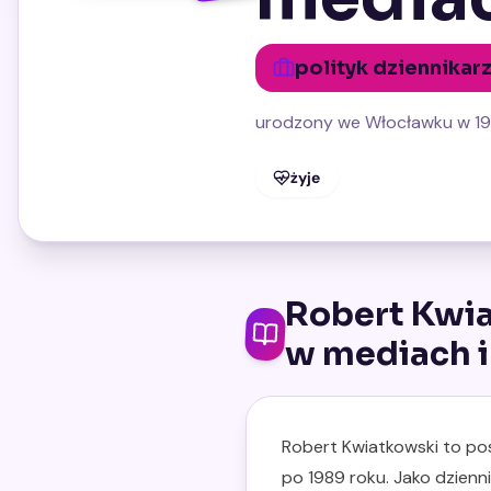
polityk dziennikar
urodzony we Włocławku w 1
żyje
Robert Kwia
w mediach i
Robert Kwiatkowski to pos
po 1989 roku. Jako dzienn