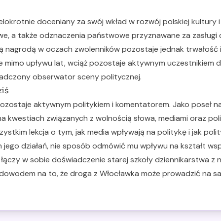
elokrotnie doceniany za swój wkład w rozwój polskiej kultury
we, a także odznaczenia państwowe przyznawane za zasługi dl
zą nagrodą w oczach zwolenników pozostaje jednak trwałość in
że mimo upływu lat, wciąż pozostaje aktywnym uczestnikiem d
iadczony obserwator sceny politycznej.
ziś
pozostaje aktywnym politykiem i komentatorem. Jako poseł n
ę na kwestiach związanych z wolnością słowa, mediami oraz pol
ystkim lekcja o tym, jak media wpływają na politykę i jak pol
n jego działań, nie sposób odmówić mu wpływu na kształt wspó
a łączy w sobie doświadczenie starej szkoły dziennikarstwa
m dowodem na to, że droga z Włocławka może prowadzić na s