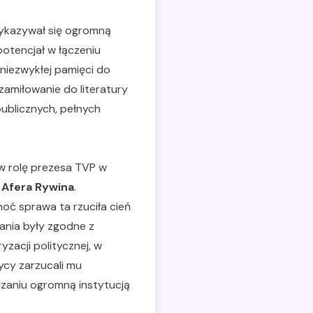
wykazywał się ogromną
potencjał w łączeniu
 niezwykłej pamięci do
zamiłowanie do literatury
ublicznych, pełnych
 w rolę prezesa TVP w
.
Afera Rywina
.
oć sprawa ta rzuciła cień
łania były zgodne z
zacji politycznej, w
ycy zarzucali mu
dzaniu ogromną instytucją