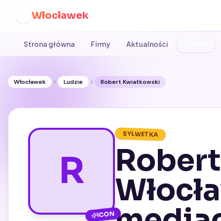
Włocławek
W
Strona główna
Firmy
Aktualności
Ludzie
Włocławek
Ludzie
Robert Kwiatkowski
SYLWETKA
Robert
R
Włocła
mediac
ICON